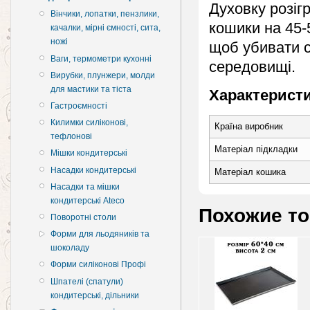
Духовку розігр
Вінчики, лопатки, пензлики,
кошики на 45-
качалки, мірні ємності, сита,
ножі
щоб убивати с
Ваги, термометри кухонні
середовищі.
Вирубки, плунжери, молди
для мастики та тіста
Характеристи
Гастроємності
Килимки силіконові,
Країна виробник
тефлонові
Матеріал підкладки
Мішки кондитерські
Насадки кондитерські
Матеріал кошика
Насадки та мішки
кондитерські Ateco
Похожие т
Поворотні столи
Форми для льодяників та
шоколаду
Форми силіконові Профі
Шпателі (спатули)
кондитерські, дільники