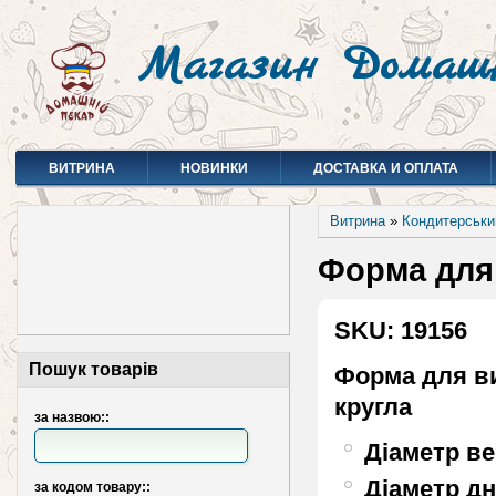
Магазин Домаш
ВИТРИНА
НОВИНКИ
ДОСТАВКА И ОПЛАТА
Витрина
»
Кондитерськи
Форма для 
SKU: 19156
Пошук товарів
Форма для в
кругла
за назвою::
Діаметр в
Діаметр д
за кодом товару::