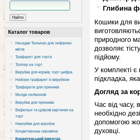
Глибина 
Кошики для в
виготовляютьс
Каталог товаров
природного ма
Насадки Тюльпан для зефірних
дозволяє тіст
квітів
підйому.
Трафарет для торта
Топпер на торт
У комплекті є
Вирубки для коржів, торт цифра
підкладка, яка
Набори трафарет із вирубкою
Трафарети для пряників
Догляд за ко
Молди силіконові
Вирубки для пряників
Час від часу,
Вафельні та цукрові картинки на
необхідно дез
торт
допомогою жор
Наклейки для коробок
духовці.
Кондитерська сировина
Кондитерський інвентар