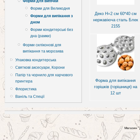
Форми для випічки
Форми для Великодня
Деко H=2 см 60*40 см
Форми для випікання з
нержавіюча сталь Блек
дном
2155
Форми кондитерські без
дна (рамки)
Форми силіконові для
випікання та морозива
Упаковка кондитерська
Святкові аксесуари, Корони
Папір та чорнило для харчового
Форма для випікання
принтера
горішків (горішниця) на
Флористика
12 шт
Ваніль та Спеції
Магазин "