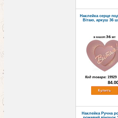
Наклейка серце по
Вітаю, аркуш 36 ш
Код товара
:
19929
84.0
Наклейка Ручна р
рожевий віночок 3