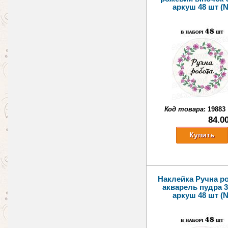
аркуш 48 шт (N
Код товара
:
19883
84.0
Наклейка Ручна р
акварель пудра 3
аркуш 48 шт (N