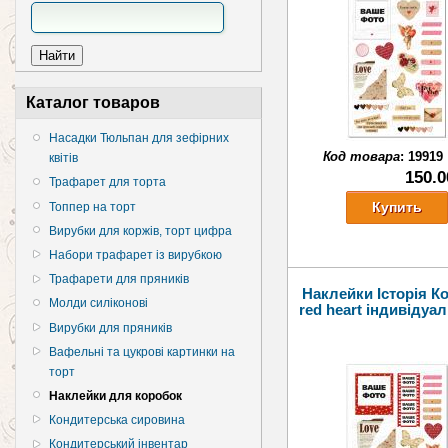
Каталог товаров
Насадки Тюльпан для зефірних
Код товара
:
19919
квітів
150.0
Трафарет для торта
Топпер на торт
Вирубки для коржів, торт цифра
Набори трафарет із вирубкою
Трафарети для пряників
Наклейки Історія К
Молди силіконові
red heart індивідуал
Вирубки для пряників
Вафельні та цукрові картинки на
торт
Наклейки для коробок
Кондитерська сировина
Кондитерський інвентар