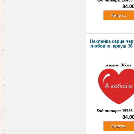
Код товара
:
20439
84.0
Наклейка серце чер
любов'ю, аркуш 36 
Код товара
:
19926
84.0