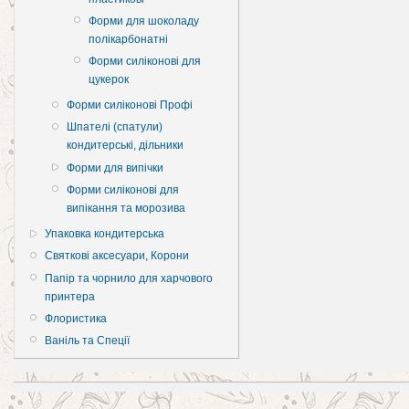
Форми для шоколаду
полікарбонатні
Форми силіконові для
цукерок
Форми силіконові Профі
Шпателі (спатули)
кондитерські, дільники
Форми для випічки
Форми силіконові для
випікання та морозива
Упаковка кондитерська
Святкові аксесуари, Корони
Папір та чорнило для харчового
принтера
Флористика
Ваніль та Спеції