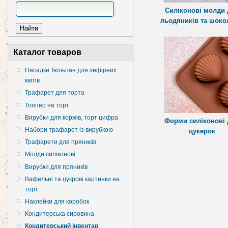
Силіконові молди 
льодяників та шоко
Каталог товаров
Насадки Тюльпан для зефірних
квітів
Трафарет для торта
Топпер на торт
Вирубки для коржів, торт цифра
Форми силіконові 
Набори трафарет із вирубкою
цукерок
Трафарети для пряників
Молди силіконові
Вирубки для пряників
Вафельні та цукрові картинки на
торт
Наклейки для коробок
Кондитерська сировина
Кондитерський інвентар