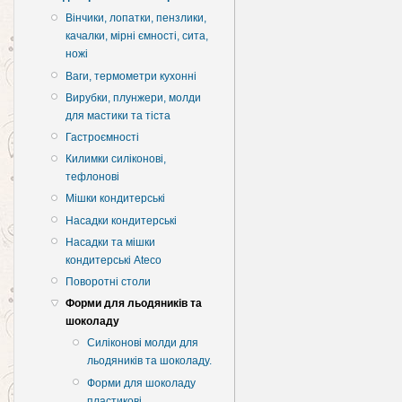
Вінчики, лопатки, пензлики,
качалки, мірні ємності, сита,
ножі
Ваги, термометри кухонні
Вирубки, плунжери, молди
для мастики та тіста
Гастроємності
Килимки силіконові,
тефлонові
Мішки кондитерські
Насадки кондитерські
Насадки та мішки
кондитерські Ateco
Поворотні столи
Форми для льодяників та
шоколаду
Силіконові молди для
льодяників та шоколаду.
Форми для шоколаду
пластикові