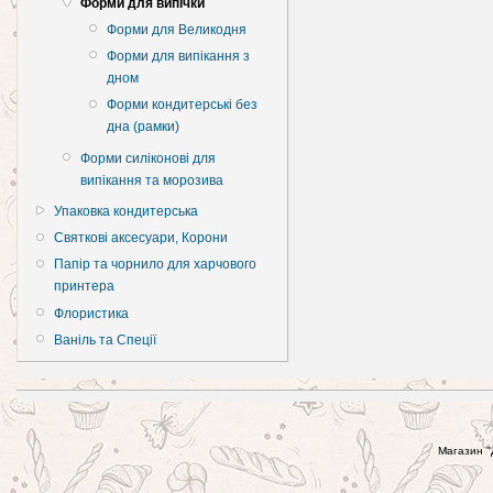
Форми для випічки
Форми для Великодня
Форми для випікання з
дном
Форми кондитерські без
дна (рамки)
Форми силіконові для
випікання та морозива
Упаковка кондитерська
Святкові аксесуари, Корони
Папір та чорнило для харчового
принтера
Флористика
Ваніль та Спеції
Магазин "