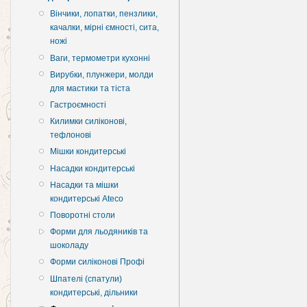
Вінчики, лопатки, пензлики,
качалки, мірні ємності, сита,
ножі
Ваги, термометри кухонні
Вирубки, плунжери, молди
для мастики та тіста
Гастроємності
Килимки силіконові,
тефлонові
Мішки кондитерські
Насадки кондитерські
Насадки та мішки
кондитерські Ateco
Поворотні столи
Форми для льодяників та
шоколаду
Форми силіконові Профі
Шпателі (спатули)
кондитерські, дільники