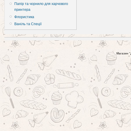
Папір та чорнило для харчового
принтера
Флористика
Ваніль та Спеції
Магазин "