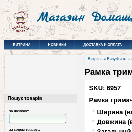
Магазин Домаш
ВИТРИНА
НОВИНКИ
ДОСТАВКА И ОПЛАТА
Витрина
»
Вирубки для 
Рамка трим
SKU: 6957
Пошук товарів
Рамка трима
Ширина (в
за назвою::
Довжина (
за кодом товару::
Загальний