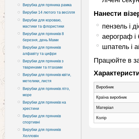
Вирубка для пряника рамка
Нанести візе
Вирубки 14 лютого та весілля
Вирубки для короваю,
пензель і д
мастики та флористики
Вирубки для пряників 8
аерограф і
березня, день Мами
шпатель і а
Вирубки для пряників
алфавіту та цифри
Працюйте в з
Вирубки для пряників з
тваринами та птахами
Характеристи
Вирубки для пряників квіти,
метелики, листя
Виробник
Вирубки для пряників літо,
море
Країна виробник
Вирубки для пряників на
Матеріал
хрестини
Вирубки для пряників
Колір
спортивні
Вирубки для пряників
Хелловін