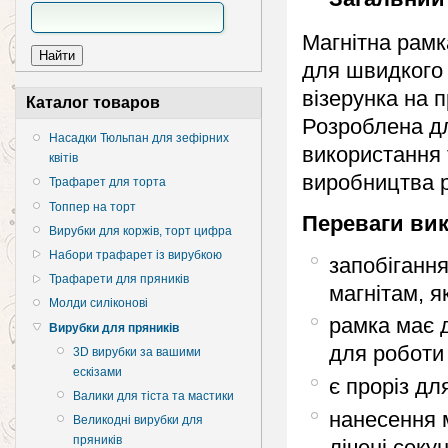
Магнітна рамк
для швидкого 
візерунка на п
Каталог товаров
Розроблена дл
Насадки Тюльпан для зефірних
використання
квітів
виробництва р
Трафарет для торта
Топпер на торт
Переваги вик
Вирубки для коржів, торт цифра
Набори трафарет із вирубкою
запобіганн
Трафарети для пряників
магнітам, я
Молди силіконові
рамка має д
Вирубки для пряників
для роботи
3D вирубки за вашими
ескізами
є проріз дл
Валики для тіста та мастики
нанесення 
Великодні вирубки для
пряників
лічені секу