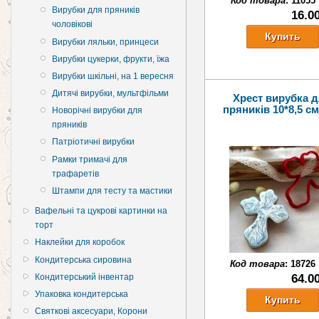
Код товара
:
11055
Вирубки для пряників
16.0
чоловікові
Вирубки ляльки, принцеси
Вирубки цукерки, фрукти, їжа
Вирубки шкільні, на 1 вересня
Дитячі вирубки, мультфільми
Хрест вирубка 
пряників 10*8,5 см
Новорічні вирубки для
пряників
Патріотичні вирубки
Рамки тримачі для
трафаретів
Штампи для тесту та мастики
Вафельні та цукрові картинки на
торт
Наклейки для коробок
Кондитерська сировина
Код товара
:
18726
64.0
Кондитерський інвентар
Упаковка кондитерська
Святкові аксесуари, Корони