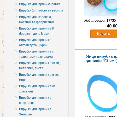
Вирубка для пряника рамка
Вирубки 14 лютого та весілля
Вирубки для короваю,
Код товара
:
17735
мастики та флористики
40.0
Вирубки для пряників 8
березня, день Мами
Вирубки для пряників
алфавіту та цифри
Вирубки для пряників з
Яйце вирубка д
тваринами та птахами
пряників 4*3 см 
Вирубки для пряників квіти,
метелики, листя
Вирубки для пряників літо,
море
Вирубки для пряників на
хрестини
Вирубки для пряників
спортивні
Вирубки для пряників
Хелловін