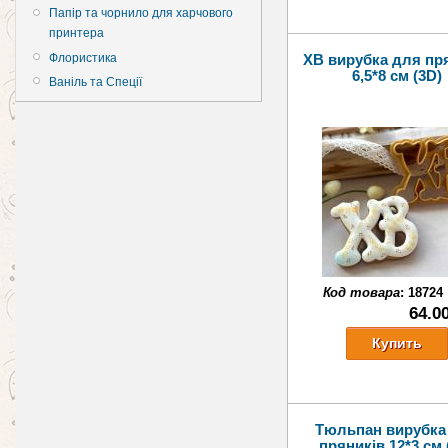
Папір та чорнило для харчового
принтера
Флористика
ХВ вирубка для пр
6,5*8 см (3D)
Ваніль та Спеції
Код товара
:
18724
64.0
Тюльпан вирубка
пряників 12*3 см 