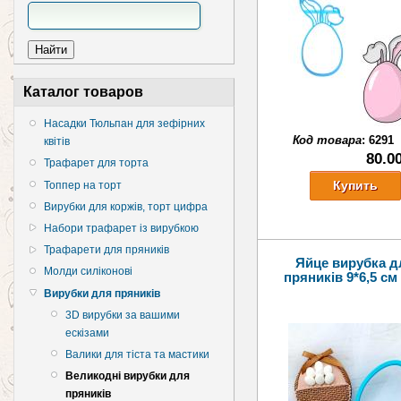
Каталог товаров
Насадки Тюльпан для зефірних
Код товара
:
6291
квітів
80.0
Трафарет для торта
Топпер на торт
Вирубки для коржів, торт цифра
Набори трафарет із вирубкою
Трафарети для пряників
Яйце вирубка д
Молди силіконові
пряників 9*6,5 см 
Вирубки для пряників
3D вирубки за вашими
ескізами
Валики для тіста та мастики
Великодні вирубки для
пряників