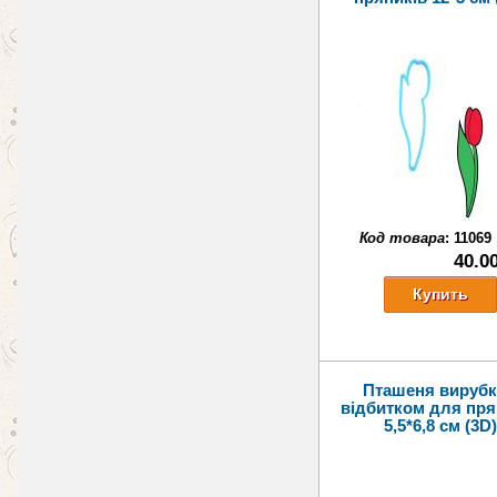
Код товара
:
11069
40.0
Пташеня вирубк
відбитком для пря
5,5*6,8 см (3D)