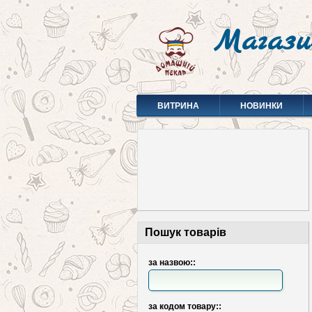
Магази
ВИТРИНА
НОВИНКИ
Пошук товарів
за назвою::
за кодом товару::