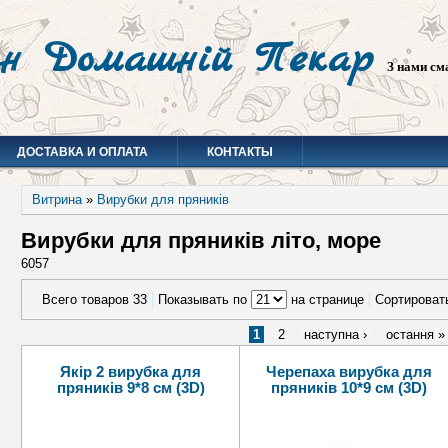
н Домашній Пекар
З нами см
ДОСТАВКА И ОПЛАТА
КОНТАКТЫ
Витрина
»
Вирубки для пряників
Вирубки для пряників літо, море
6057
Всего товаров 33
Показывать по
на странице
Сортироват
1
2
наступна ›
остання »
Якір 2 вирубка для
Черепаха вирубка для
пряників 9*8 см (3D)
пряників 10*9 см (3D)