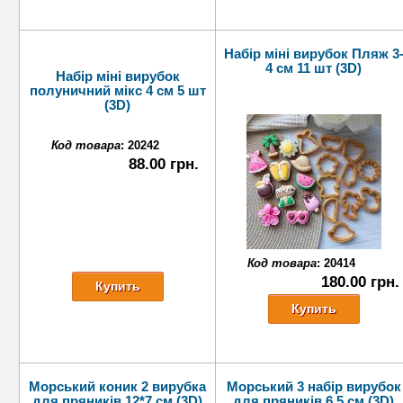
Набір міні вирубок Пляж 3
4 см 11 шт (3D)
Набір міні вирубок
полуничний мікс 4 см 5 шт
(3D)
Код товара
:
20242
88.00 грн.
Код товара
:
20414
180.00 грн.
Морський коник 2 вирубка
Морський 3 набір вирубок
для пряників 12*7 см (3D)
для пряників 6,5 см (3D)