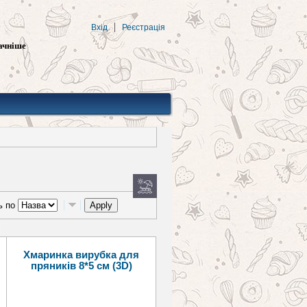
Вхід
Реєстрація
ачніше
ь по
Хмаринка вирубка для
пряників 8*5 см (3D)