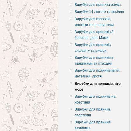
Вирубка для пряника рамка
Вирубки 14 лютого та весілля
Вирубки для короваю,
мастики та флористики
Вирубки для пряників 8
березня, день Мами
Вирубки для пряників
алфавіту та цифри
Вирубки для пряників з
тваринами та птахами
Вирубки для пряників квіти,
метелики, листя
Вирубки для пряників літо,
море
Вирубки для пряників на
хрестини
Вирубки для пряників
спортивні
Вирубки для пряників
Хелловін