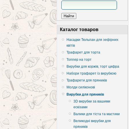
Каталог товаров
Насадки Тюльпан для зефірних
квітів
Трафарет для торта
Топпер на торт
Вирубки для коржів, торт цифра
Набори трафарет із вирубкою
Трафарети для пряників
Молди силіконові
Вирубки для пряників
3D вирубки за вашими
ескізами
Валики для тіста та мастики
Великодні вирубки для
пряників