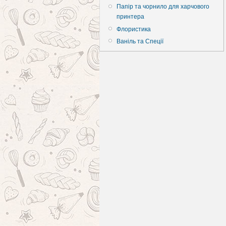
Папір та чорнило для харчового
принтера
Флористика
Ваніль та Спеції