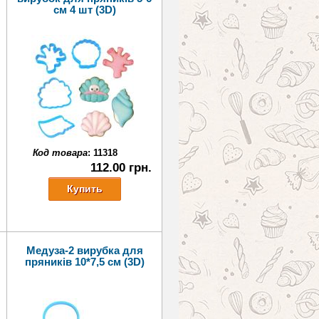
см 4 шт (3D)
Код товара
:
11318
112.00 грн.
я
Медуза-2 вирубка для
пряників 10*7,5 см (3D)