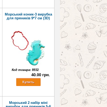
-
Морський коник-3 вирубка
для пряників 9*7 см (3D)
Код товара
:
8932
40.00 грн.
Морський 2 набір міні
вирубок для пряників 5-6