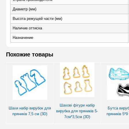
Диаметр (мм)
Высота режущей части (мм)
Наличие оттиска
Назначение
Похожие товары
Шахові фігури набір
Шахи набір вирубок для
Бутса вируб
вирубка для пряників 5-
пряників 7,5 см (3D)
пряників 5*9
7см*3,5см (3D)