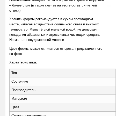
Оптимальная толщина теста при работе с данной вырубкой
– более 5 мм (в таком случае на тесте остается четкий
оттиск)
Хранить формы рекомендуется в сухом прохладном
месте, избегая воздействия солнечного света и высоких
температур. Мыть тёплой мыльной водой, не допуская
попадания абразивных и агрессивных чистящих средств.
Не мыть в посудомоечной машине.
Цвет формы может отличаться от цвета, представленного
на фото.
Характеристики:
Тип
Состояние
Производитель
Материал
Цвет
Страна производитель