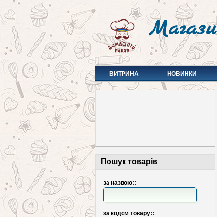
Магази
ВИТРИНА
НОВИНКИ
Пошук товарів
за назвою::
за кодом товару::