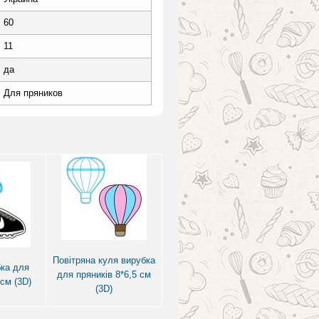
60
11
да
Для пряников
Повітряна куля вирубка
ка для
для пряників 8*6,5 см
 см (3D)
(3D)