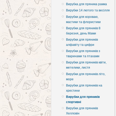
Вирубка для пряника рамка
Вирубки 14 лютого та весілля
Вирубки для короваю,
мастики та флористики
Вирубки для пряників 8
березня, день Мами
Вирубки для пряників
алфавіту та цифри
Вирубки для пряників з
тваринами та птахами
Вирубки для пряників квіти,
метелики, листя
Вирубки для пряників літо,
море
Вирубки для пряників на
хрестини
Вирубки для пряників
спортивні
Вирубки для пряників
Хелловін