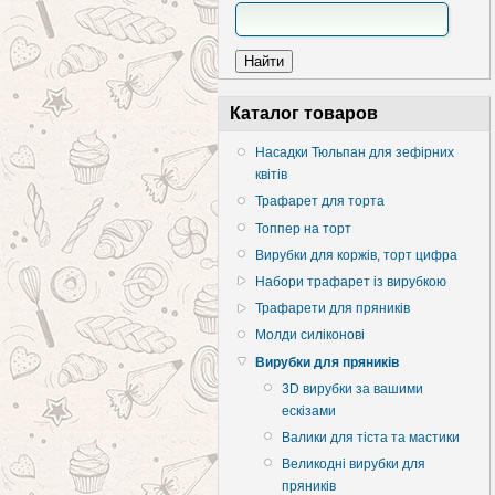
Каталог товаров
Насадки Тюльпан для зефірних
квітів
Трафарет для торта
Топпер на торт
Вирубки для коржів, торт цифра
Набори трафарет із вирубкою
Трафарети для пряників
Молди силіконові
Вирубки для пряників
3D вирубки за вашими
ескізами
Валики для тіста та мастики
Великодні вирубки для
пряників