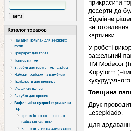
прикрасити то
десерти до бу
Відмінне ріше
виготовлення 
Каталог товаров
картинки.
Насадки Тюльпан для зефірних
У роботі вико
квітів
Трафарет для торта
вафельний па
Топпер на торт
TM Modecor (I
Вирубки для коржів, торт цифра
Kopyform (Нім
Набори трафарет із вирубкою
кукурудзяного
Трафарети для пряників
Молди силіконові
Товщина пап
Вирубки для пряників
Вафельні та цукрові картинки на
Друк проводи
торт
Lesepidado.
Ігри та інтернет персонажі -
вафельні картинки
Для додавання
Ваші картинки на замовлення