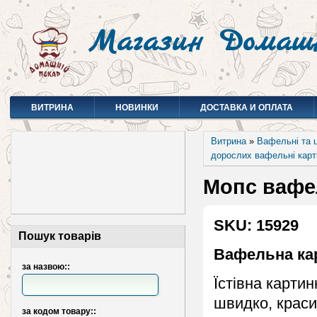
Магазин Домаш
ВИТРИНА
НОВИНКИ
ДОСТАВКА И ОПЛАТА
Витрина
»
Вафельні та ц
дорослих вафельні карт
Мопс вафе
SKU: 15929
Пошук товарів
Вафельна ка
за назвою::
Їстівна карти
швидко, краси
за кодом товару::