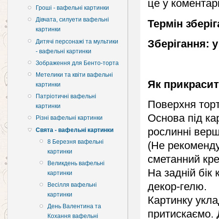
це у коментар
Гроші - вафельні картинки
Дівчата, силуети вафельні
Термін зберіг
картинки
Зберігання: у
Дитячі персонажі та мультики
- вафельні картинки
Зображення для Бенто-торта
Метелики та квіти вафельні
Як прикраси
картинки
Патріотичні вафельні
Поверхня торт
картинки
Основа під ка
Різні вафельні картинки
рослинні верш
Свята - вафельні картинки
8 Березня вафельні
(Не рекоменду
картинки
сметанний кре
Великдень вафельні
На задній бік
картинки
декор-гелю.
Весілля вафельні
картинки
Картинку укла
День Валентина та
притискаємо. 
Кохання вафельні