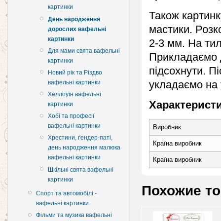
картинки
Також картинк
День народження
мастики. Розк
дорослих вафельні
картинки
2-3 мм. На ти
Для мами свята вафельні
Прикладаємо 
картинки
підсохнути. П
Новий рік та Різдво
укладаємо на 
вафельні картинки
Хеллоуїн вафельні
Характеристи
картинки
Хобі та професії
вафельні картинки
Виробник
Хрестини, ґендер-паті,
Країна виробник
день народження малюка
вафельні картинки
Країна виробник
Шкільні свята вафельні
картинки
Похожие т
Спорт та автомобілі -
вафельні картинки
Фільми та музика вафельні