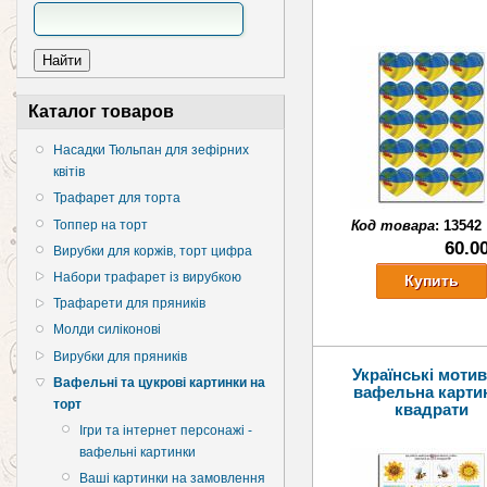
Каталог товаров
Насадки Тюльпан для зефірних
квітів
Трафарет для торта
Топпер на торт
Код товара
:
13542
60.0
Вирубки для коржів, торт цифра
Набори трафарет із вирубкою
Трафарети для пряників
Молди силіконові
Вирубки для пряників
Українські мотив
Вафельні та цукрові картинки на
вафельна карти
торт
квадрати
Ігри та інтернет персонажі -
вафельні картинки
Ваші картинки на замовлення