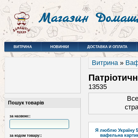
Магазин Домаш
ВИТРИНА
НОВИНКИ
ДОСТАВКА И ОПЛАТА
Витрина
»
Ваф
Патріотичн
13535
Все
Пошук товарів
стр
за назвою::
Я люблю Україну 5
вафельна карти
за кодом товару::