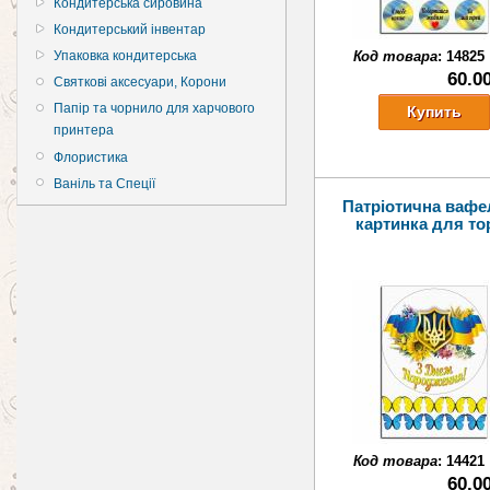
Кондитерська сировина
Кондитерський інвентар
Упаковка кондитерська
Код товара
:
14825
60.0
Святкові аксесуари, Корони
Папір та чорнило для харчового
принтера
Флористика
Ваніль та Спеції
Патріотична вафе
картинка для то
Код товара
:
14421
60.0