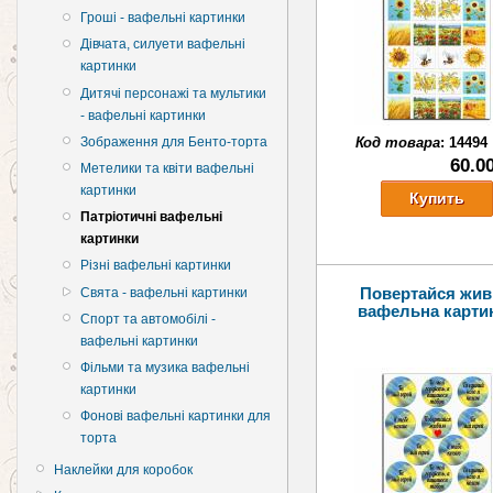
Гроші - вафельні картинки
Дівчата, силуети вафельні
картинки
Дитячі персонажі та мультики
- вафельні картинки
Зображення для Бенто-торта
Код товара
:
14494
60.0
Метелики та квіти вафельні
картинки
Патріотичні вафельні
картинки
Різні вафельні картинки
Свята - вафельні картинки
Повертайся жи
вафельна карти
Спорт та автомобілі -
вафельні картинки
Фільми та музика вафельні
картинки
Фонові вафельні картинки для
торта
Наклейки для коробок