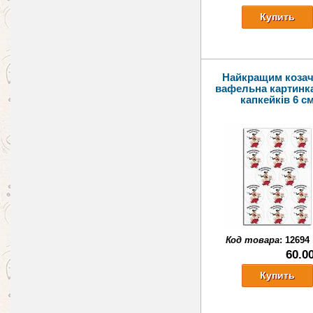
Найкращим коза
вафельна картинк
капкейків 6 с
Код товара
:
12694
60.0