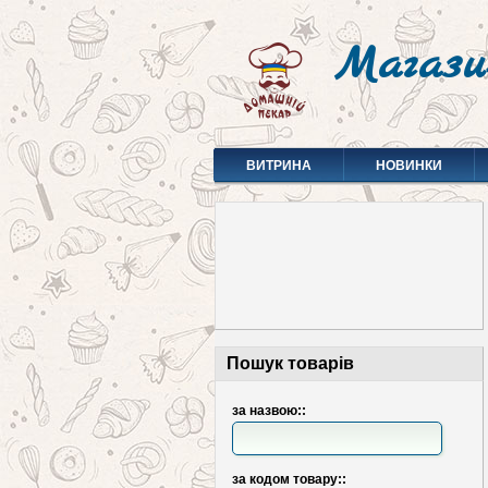
Магази
ВИТРИНА
НОВИНКИ
Пошук товарів
за назвою::
за кодом товару::