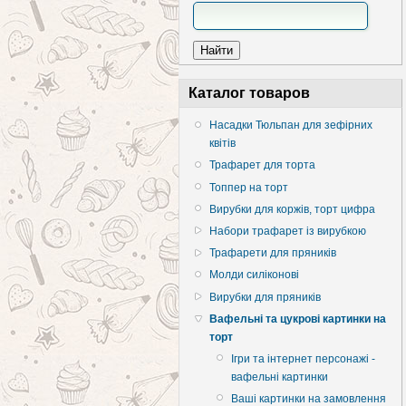
Каталог товаров
Насадки Тюльпан для зефірних
квітів
Трафарет для торта
Топпер на торт
Вирубки для коржів, торт цифра
Набори трафарет із вирубкою
Трафарети для пряників
Молди силіконові
Вирубки для пряників
Вафельні та цукрові картинки на
торт
Ігри та інтернет персонажі -
вафельні картинки
Ваші картинки на замовлення