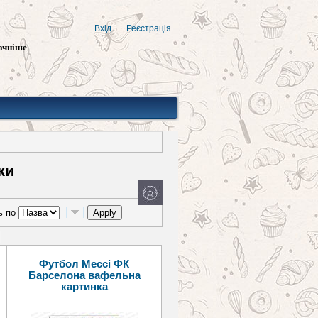
Вхід
Реєстрація
ачніше
ки
ь по
Футбол Мессі ФК
Барселона вафельна
картинка