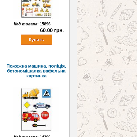
Код товара
:
15896
60.00 грн.
Пожежна машина, поліція,
бетономішалка вафельна
картинка