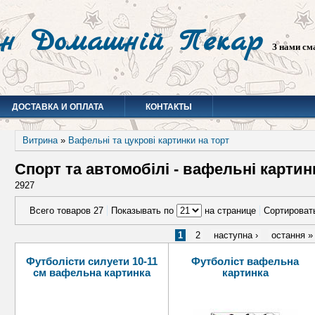
н Домашній Пекар
З нами см
ДОСТАВКА И ОПЛАТА
КОНТАКТЫ
Витрина
»
Вафельні та цукрові картинки на торт
Спорт та автомобілі - вафельні картин
2927
Всего товаров 27
Показывать по
на странице
Сортироват
1
2
наступна ›
остання »
Футболісти силуети 10-11
Футболіст вафельна
см вафельна картинка
картинка