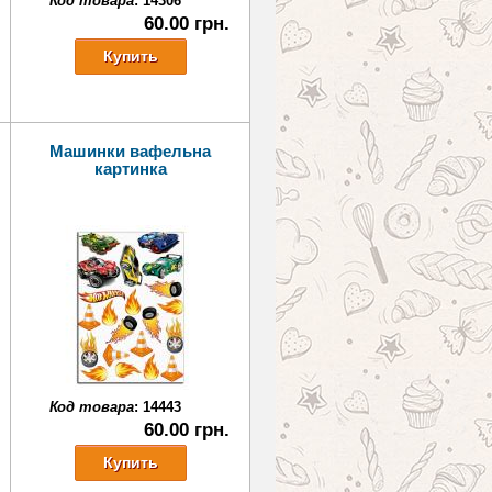
Код товара
:
14306
60.00 грн.
Машинки вафельна
картинка
Код товара
:
14443
60.00 грн.