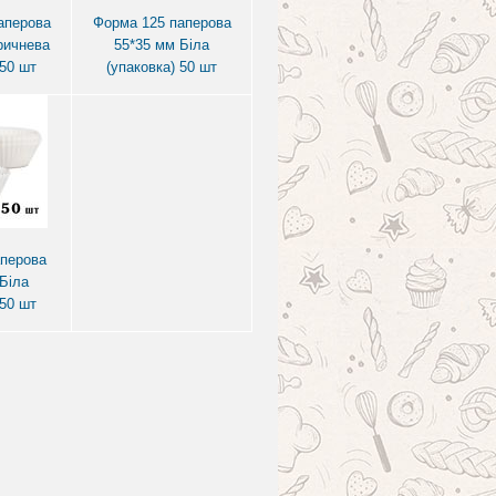
аперова
Форма 125 паперова
ричнева
55*35 мм Біла
 50 шт
(упаковка) 50 шт
аперова
Біла
 50 шт