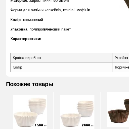
Матеріал
: жиростійкий пергамент
Форми для випічки капкейків, кексів і мафінів
Колір
: коричневий
Упаковка
: поліпропіленовий пакет
Характеристики:
Країна виробник
Україна
Колір
Коричн
Похожие товары