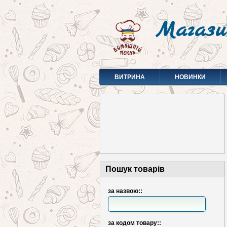
Магази
ВИТРИНА
НОВИНКИ
Пошук товарів
за назвою::
за кодом товару::