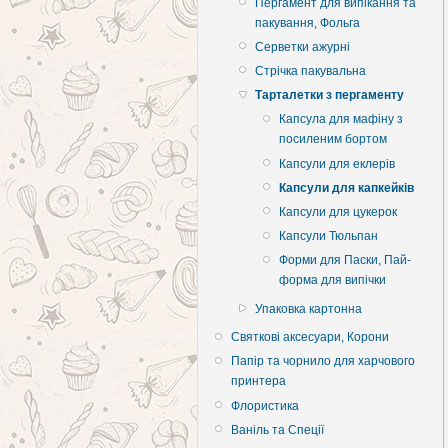
Пергамент для випікання та
пакування, Фольга
Серветки ажурні
Стрічка пакувальна
Тарталетки з пергаменту
Капсула для мафіну з
посиленим бортом
Капсули для еклерів
Капсули для капкейків
Капсули для цукерок
Капсули Тюльпан
Форми для Паски, Пай-
форма для випічки
Упаковка картонна
Святкові аксесуари, Корони
Папір та чорнило для харчового
принтера
Флористика
Ваніль та Спеції