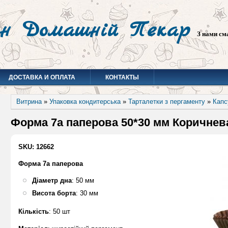
н Домашній Пекар
З нами см
ДОСТАВКА И ОПЛАТА
КОНТАКТЫ
Витрина
»
Упаковка кондитерська
»
Тарталетки з пергаменту
»
Капс
Форма 7а паперова 50*30 мм Коричнева
SKU: 12662
Форма 7а паперова
Діаметр дна
: 50 мм
Висота борта
: 30 мм
Кількість
: 50 шт