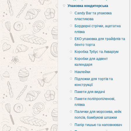
Упаковка кондитерська
Candy Bar та упаковка
пластикова
Бордюрні стрічки, ацетатна
плівка
ЕКО упаковка для трайфлів та
бенто торта
Коробка Тубус та Акваріум
Коробки для адвент
календаря
Наклейки
Підложки для тортів та
конструкції
Пакети для видачі
Пакети поліпропіленові,
плівка
Палички для морозива, кейк
попсів, бамбукові шпажки
Папір тишью та наповнювач