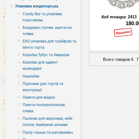
Упаковка кондитерська
Candy Bar та упаковка
Код товара
:
2413
пластикова
180.0
Бордюрні стрічки, ацетатна
плівка
ЕКО упаковка для трайфлів та
бенто торта
Коробка Тубус та Акваріум
Всего товаров 6
П
Коробки для адвент
календаря
Наклейки
Підложки для тортів та
конструкції
Пакети для видачі
Пакети поліпропіленові,
плівка
Палички для морозива, кейк
попсів, бамбукові шпажки
Папір тишью та наповнювач