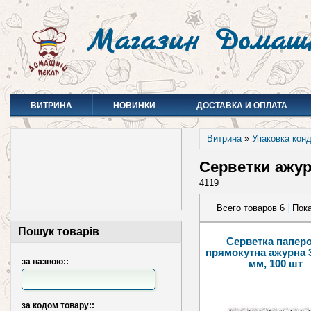
Магазин Домаш
ВИТРИНА
НОВИНКИ
ДОСТАВКА И ОПЛАТА
Витрина
»
Упаковка кон
Серветки ажур
4119
Всего товаров 6
Пока
Пошук товарів
Серветка папер
прямокутна ажурна 
за назвою::
мм, 100 шт
за кодом товару::