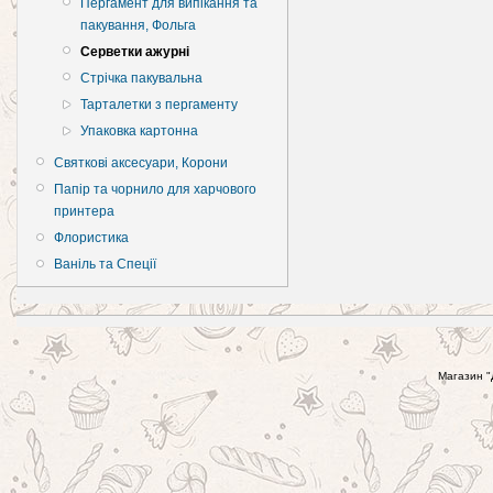
Пергамент для випікання та
пакування, Фольга
Серветки ажурні
Стрічка пакувальна
Тарталетки з пергаменту
Упаковка картонна
Святкові аксесуари, Корони
Папір та чорнило для харчового
принтера
Флористика
Ваніль та Спеції
Магазин "