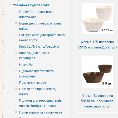
Упаковка кондитерська
Candy Bar та упаковка
пластикова
Бордюрні стрічки, ацетатна
плівка
ЕКО упаковка для трайфлів та
бенто торта
Форма 125 паперова
Коробка Тубус та Акваріум
55*35 мм Біла (1500 шт)
Коробки для адвент
календаря
Наклейки
Підложки для тортів та
конструкції
Пакети для видачі
Пакети поліпропіленові,
плівка
Форма 7а паперова
Палички для морозива, кейк
50*30 мм Коричнева
попсів, бамбукові шпажки
(упаковка) 50 шт
Папір тишью та наповнювач