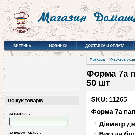
Магазин Домаш
ВИТРИНА
НОВИНКИ
ДОСТАВКА И ОПЛАТА
Витрина
»
Упаковка кон
Форма 7а п
50 шт
SKU: 11265
Пошук товарів
Форма 7а па
за назвою::
Діаметр дн
Висота бо
за кодом товару::