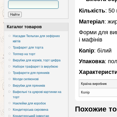
Кількість
: 50
Матеріал
: жи
Каталог товаров
Форми для випі
Насадки Тюльпан для зефірних
і мафінів
квітів
Трафарет для торта
Колір
: білий
Топпер на торт
Упаковка
: по
Вирубки для коржів, торт цифра
Набори трафарет із вирубкою
Характеристи
Трафарети для пряників
Молди силіконові
Країна виробник
Вирубки для пряників
Вафельні та цукрові картинки на
Колір
торт
Наклейки для коробок
Похожие т
Кондитерська сировина
Кондитерський інвентар