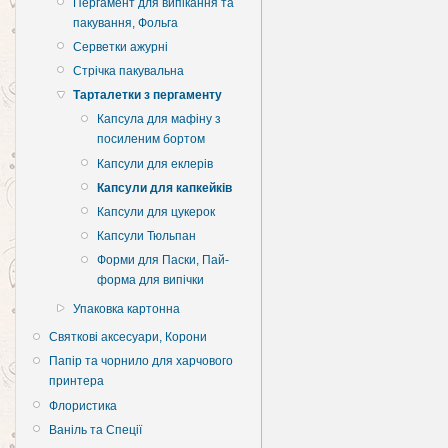
Пергамент для випікання та
пакування, Фольга
Серветки ажурні
Стрічка пакувальна
Тарталетки з пергаменту
Капсула для мафіну з
посиленим бортом
Капсули для еклерів
Капсули для капкейків
Капсули для цукерок
Капсули Тюльпан
Форми для Паски, Пай-
форма для випічки
Упаковка картонна
Святкові аксесуари, Корони
Папір та чорнило для харчового
принтера
Флористика
Ваніль та Спеції