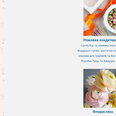
Упаковка кондитер
Candy Bar та упаковка плас
Бордюрні стрічки, ацетатна пл
упаковка для трайфлів та бен
Коробка Тубус та Акваріум
,
Флористика