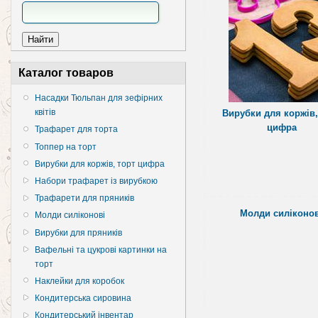
Каталог товаров
Насадки Тюльпан для зефірних
квітів
Вирубки для коржів,
цифра
Трафарет для торта
Топпер на торт
Вирубки для коржів, торт цифра
Набори трафарет із вирубкою
Трафарети для пряників
Молди силіконов
Молди силіконові
Вирубки для пряників
Вафельні та цукрові картинки на
торт
Наклейки для коробок
Кондитерська сировина
Кондитерський інвентар