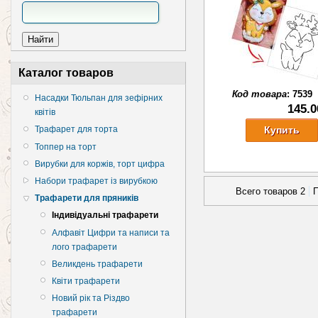
Каталог товаров
Код товара
:
7539
Насадки Тюльпан для зефірних
145.0
квітів
Трафарет для торта
Топпер на торт
Вирубки для коржів, торт цифра
Набори трафарет із вирубкою
Всего товаров 2
П
Трафарети для пряників
Індивідуальні трафарети
Алфавіт Цифри та написи та
лого трафарети
Великдень трафарети
Квіти трафарети
Новий рік та Різдво
трафарети