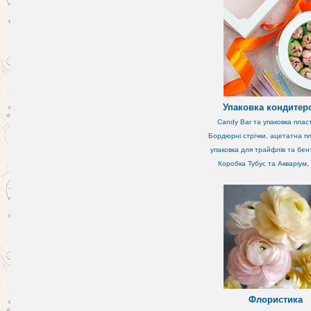
Упаковка кондитер
Candy Bar та упаковка плас
Бордюрні стрічки, ацетатна пл
упаковка для трайфлів та бен
Коробка Тубус та Акваріум
,
Флористика