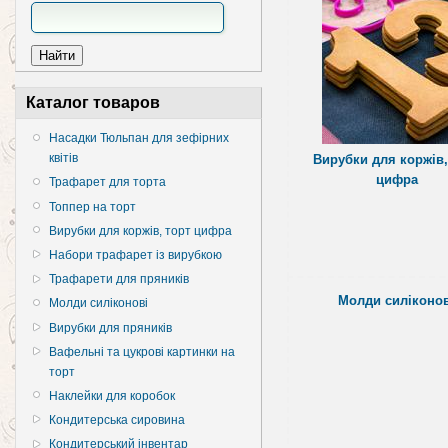
Каталог товаров
Насадки Тюльпан для зефірних
квітів
Вирубки для коржів,
цифра
Трафарет для торта
Топпер на торт
Вирубки для коржів, торт цифра
Набори трафарет із вирубкою
Трафарети для пряників
Молди силіконов
Молди силіконові
Вирубки для пряників
Вафельні та цукрові картинки на
торт
Наклейки для коробок
Кондитерська сировина
Кондитерський інвентар