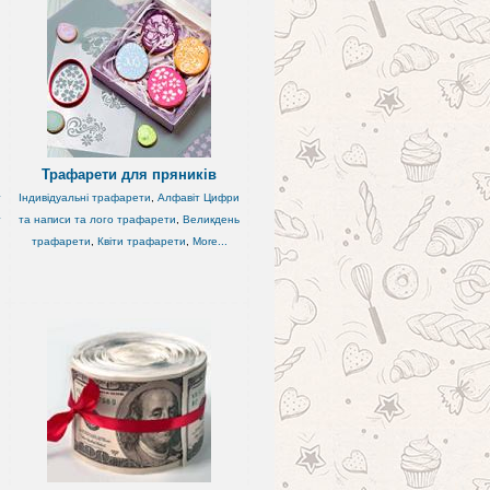
Трафарети для пряників
т
Індивідуальні трафарети
,
Алфавіт Цифри
т
та написи та лого трафарети
,
Великдень
трафарети
,
Квіти трафарети
,
More...