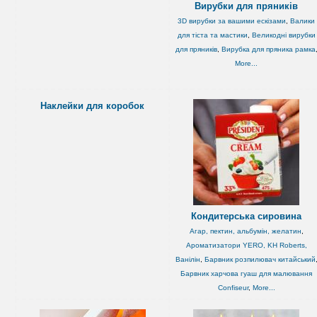
Вирубки для пряників
3D вирубки за вашими ескізами
,
Валики
для тіста та мастики
,
Великодні вирубки
для пряників
,
Вирубка для пряника рамка
More...
Наклейки для коробок
Кондитерська сировина
Агар, пектин, альбумін, желатин
,
Ароматизатори YERO, KH Roberts,
Ванілін
,
Барвник розпилювач китайський
Барвник харчова гуаш для малювання
Confiseur
,
More...