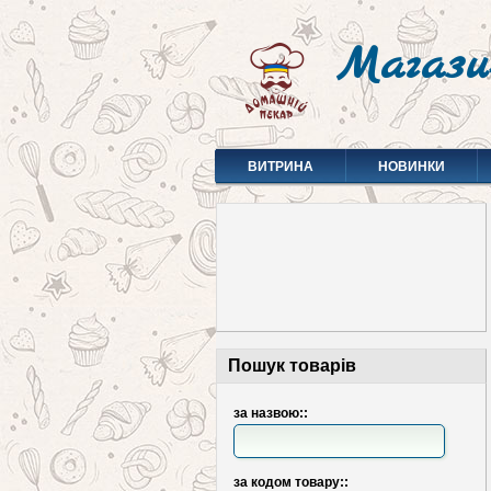
Магази
ВИТРИНА
НОВИНКИ
Пошук товарів
за назвою::
за кодом товару::