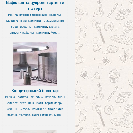
Вафельні та цукрові картинки
на торт
Ігри та інтернет персонажі - вафельні
,
картинки
,
Ваші картинки на замовлення
,
Гроші - вафельні картинки
,
Дівчата,
силуети вафельні картинки
,
More...
Кондитерський інвентар
Вінчики, лопатки, пензлики, качалки, мірні
ємності, сита, ножі
,
Ваги, термометри
,
кухонні
,
Вирубки, плунжери, молди для
мастики та тіста
,
Гастроємності
,
More...