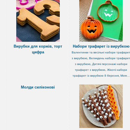
Вирубки для коржів, торт
Набори трафарет із вирубкою
цифра
Валентинки та весільні набори трафаре
з вирубкою
,
Великдень набори трафаре
з вирубкою
,
Дитячі персонажі набори
трафарет з вирубкою
,
Жіночі набори
трафарет із вирубкою 8 березня
,
More...
Молди силіконові