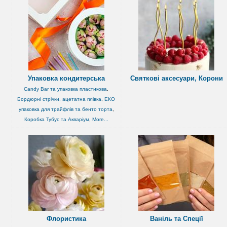
Упаковка кондитерська
Святкові аксесуари, Корони
Candy Bar та упаковка пластикова
,
Бордюрні стрічки, ацетатна плівка
,
ЕКО
упаковка для трайфлів та бенто торта
,
Коробка Тубус та Акваріум
,
More...
Флористика
Ваніль та Спеції