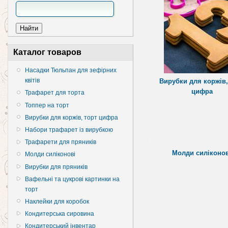
Каталог товаров
Насадки Тюльпан для зефірних
квітів
Вирубки для коржів,
цифра
Трафарет для торта
Топпер на торт
Вирубки для коржів, торт цифра
Набори трафарет із вирубкою
Трафарети для пряників
Молди силіконов
Молди силіконові
Вирубки для пряників
Вафельні та цукрові картинки на
торт
Наклейки для коробок
Кондитерська сировина
Кондитерський інвентар