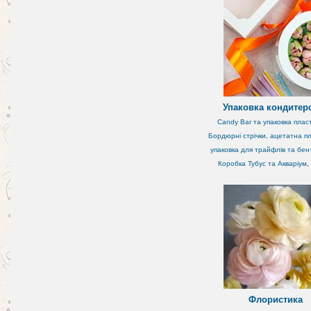
Упаковка кондитер
Candy Bar та упаковка плас
Бордюрні стрічки, ацетатна пл
упаковка для трайфлів та бен
Коробка Тубус та Акваріум
,
Флористика