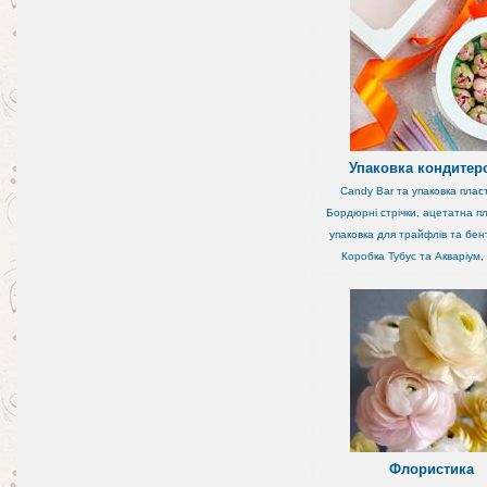
Упаковка кондитер
Candy Bar та упаковка плас
Бордюрні стрічки, ацетатна пл
упаковка для трайфлів та бен
Коробка Тубус та Акваріум
,
Флористика