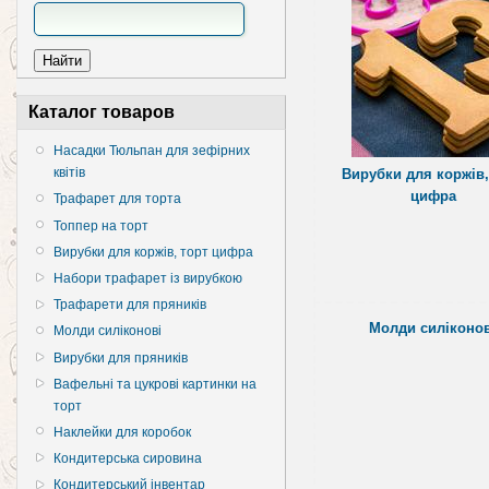
Каталог товаров
Насадки Тюльпан для зефірних
квітів
Вирубки для коржів,
цифра
Трафарет для торта
Топпер на торт
Вирубки для коржів, торт цифра
Набори трафарет із вирубкою
Трафарети для пряників
Молди силіконов
Молди силіконові
Вирубки для пряників
Вафельні та цукрові картинки на
торт
Наклейки для коробок
Кондитерська сировина
Кондитерський інвентар