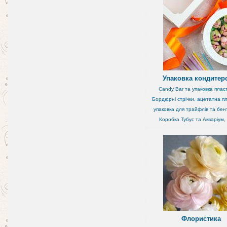
Упаковка кондитер
Candy Bar та упаковка плас
Бордюрні стрічки, ацетатна пл
упаковка для трайфлів та бен
Коробка Тубус та Акваріум
,
Флористика