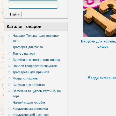
Каталог товаров
Насадки Тюльпан для зефірних
квітів
Вирубки для коржів,
цифра
Трафарет для торта
Топпер на торт
Вирубки для коржів, торт цифра
Набори трафарет із вирубкою
Трафарети для пряників
Молди силіконов
Молди силіконові
Вирубки для пряників
Вафельні та цукрові картинки на
торт
Наклейки для коробок
Кондитерська сировина
Кондитерський інвентар