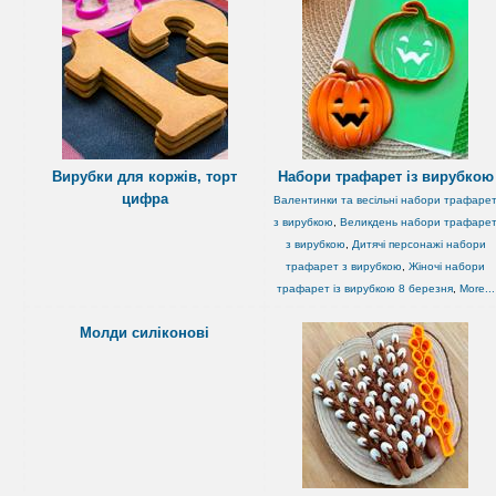
Вирубки для коржів, торт
Набори трафарет із вирубкою
цифра
Валентинки та весільні набори трафаре
з вирубкою
,
Великдень набори трафаре
з вирубкою
,
Дитячі персонажі набори
трафарет з вирубкою
,
Жіночі набори
трафарет із вирубкою 8 березня
,
More...
Молди силіконові