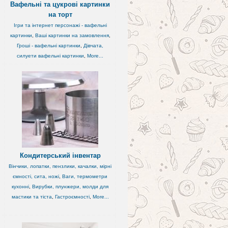
Вафельні та цукрові картинки
на торт
Ігри та інтернет персонажі - вафельні
,
картинки
,
Ваші картинки на замовлення
,
Гроші - вафельні картинки
,
Дівчата,
силуети вафельні картинки
,
More...
Кондитерський інвентар
Вінчики, лопатки, пензлики, качалки, мірні
ємності, сита, ножі
,
Ваги, термометри
,
кухонні
,
Вирубки, плунжери, молди для
мастики та тіста
,
Гастроємності
,
More...