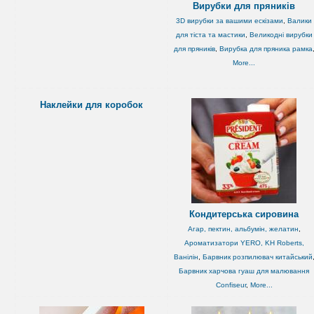
Вирубки для пряників
3D вирубки за вашими ескізами
,
Валики
для тіста та мастики
,
Великодні вирубки
для пряників
,
Вирубка для пряника рамка
More...
Наклейки для коробок
Кондитерська сировина
Агар, пектин, альбумін, желатин
,
Ароматизатори YERO, KH Roberts,
Ванілін
,
Барвник розпилювач китайський
Барвник харчова гуаш для малювання
Confiseur
,
More...