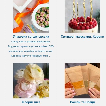
Упаковка кондитерська
Святкові аксесуари, Корони
Candy Bar та упаковка пластикова
,
Бордюрні стрічки, ацетатна плівка
,
ЕКО
упаковка для трайфлів та бенто торта
,
Коробка Тубус та Акваріум
,
More...
Флористика
Ваніль та Спеції