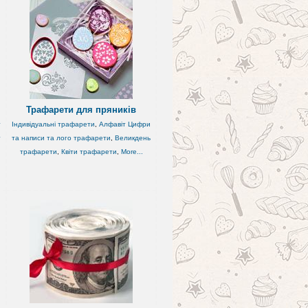
Трафарети для пряників
т
Індивідуальні трафарети
,
Алфавіт Цифри
т
та написи та лого трафарети
,
Великдень
трафарети
,
Квіти трафарети
,
More...