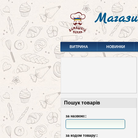
Магази
ВИТРИНА
НОВИНКИ
Пошук товарів
за назвою::
за кодом товару::