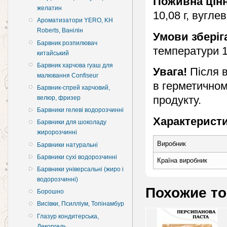
Поживна цін
желатин
10,08 г, вуглев
Ароматизатори YERO, KH
Roberts, Ванілін
Умови зберіг
Барвник розпилювач
температури 1
китайський
Барвник харчова гуаш для
Увага!
Після 
малювання Confiseur
в герметичном
Барвник-спрей харчовий,
продукту.
велюр, фризер
Барвники гелеві водорозчинні
Характеристи
Барвники для шоколаду
жиророзчинні
Виробник
Барвники натуральні
Барвники сухі водорозчинні
Країна виробник
Барвники універсальні (жиро і
водорозчинні)
Похожие т
Борошно
Висівки, Псилліум, Топінамбур
Глазур кондитерська,
Декоргель