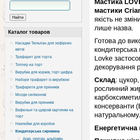
Мастика LOV
мастики Cri
якість не змі
лише назва.
Каталог товаров
Готова до вик
Насадки Тюльпан для зефірних
кондитерська
квітів
Lovke застосо
Трафарет для торта
Топпер на торт
декорування р
Вирубки для коржів, торт цифра
Склад
: цукор
Набори трафарет із вирубкою
рослинний жир
Трафарети для пряників
Молди силіконові
карбоксимети
Вирубки для пряників
консерванти (
Вафельні та цукрові картинки на
натуральному
торт
Наклейки для коробок
Енергетична 
Кондитерська сировина
Агар, пектин, альбумін,