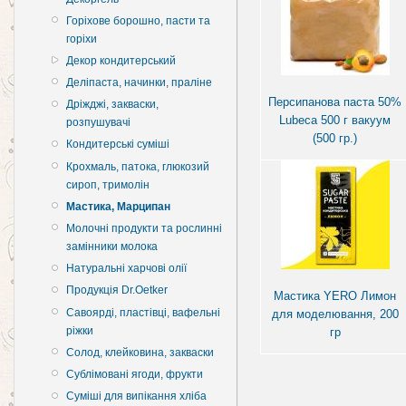
Горіхове борошно, пасти та
горіхи
Декор кондитерський
Деліпаста, начинки, праліне
Персипанова паста 50%
Дріжджі, закваски,
Lubeca 500 г вакуум
розпушувачі
(500 гр.)
Кондитерські суміші
Крохмаль, патока, глюкозий
сироп, тримолін
Мастика, Марципан
Молочні продукти та рослинні
замінники молока
Натуральні харчові олії
Продукція Dr.Oetker
Мастика YERO Лимон
Савоярді, пластівці, вафельні
для моделювання, 200
ріжки
гр
Солод, клейковина, закваски
Сублімовані ягоди, фрукти
Суміші для випікання хліба