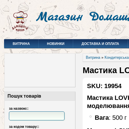
Магазин Домаш
ВИТРИНА
НОВИНКИ
ДОСТАВКА И ОПЛАТА
Витрина
»
Кондитерська
Мастика LO
SKU: 19954
Пошук товарів
Мастика LOV
моделювання
за назвою::
Вага
: 500 г
за кодом товару::