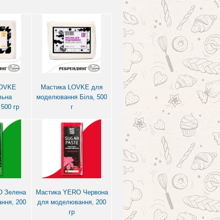
LOVKE
Мастика LOVKE для
льна
моделювання Біла, 500
 500 гр
г
O Зелена
Мастика YERO Червона
ння, 200
для моделювання, 200
гр