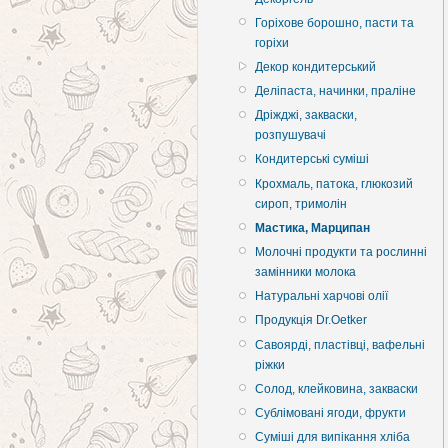
Горіхове борошно, пасти та
горіхи
Декор кондитерський
Деліпаста, начинки, праліне
Дріжджі, закваски,
розпушувачі
Кондитерські суміші
Крохмаль, патока, глюкозий
сироп, тримолін
Мастика, Марципан
Молочні продукти та рослинні
замінники молока
Натуральні харчові олії
Продукція Dr.Oetker
Савоярді, пластівці, вафельні
ріжки
Солод, клейковина, закваски
Сублімовані ягоди, фрукти
Суміші для випікання хліба