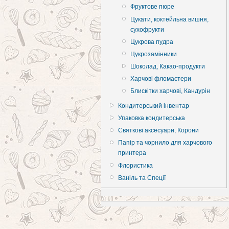
Фруктове пюре
Цукати, коктейльна вишня,
сухофрукти
Цукрова пудра
Цукрозамінники
Шоколад, Какао-продукти
Харчові фломастери
Блискітки харчові, Кандурін
Кондитерський інвентар
Упаковка кондитерська
Святкові аксесуари, Корони
Папір та чорнило для харчового
принтера
Флористика
Ваніль та Спеції