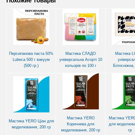
Похожие товары
Персипанова паста 50%
Мастика СЛАДО
Мастика 
Lubeca 500 г вакуум
універсальна Асорті 10
універса
(500 гр.)
кольорів по 100 г
Білосніжна,
Мастика YERO
Мастика YER
Мастика YERO Ціан для
Коричнева для
для моделюва
моделювання, 200 гр
моделювання, 200 гр
гр