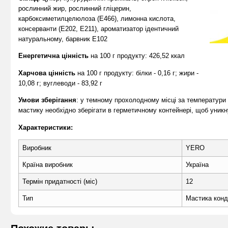
рослинний жир, рослинний гліцерин,
карбоксиметилцелюлоза (Е466), лимонна кислота,
консерванти (Е202, Е211), ароматизатор ідентичний
натуральному, барвник Е102
Енергетична цінність
на 100 г продукту: 426,52 ккал
Харчова цінність
на 100 г продукту: білки - 0,16 г; жири -
10,08 г; вуглеводи - 83,92 г
Умови зберігання
: у темному прохолодному місці за температури 
мастику необхідно зберігати в герметичному контейнері, щоб уникн
Характеристики:
Виробник
YERO
Країна виробник
Україна
Термін придатності (міс)
12
Тип
Мастика конд