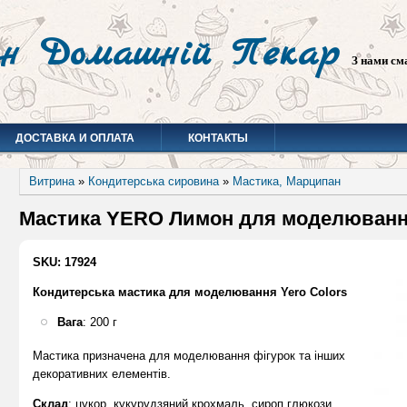
н Домашній Пекар
З нами см
ДОСТАВКА И ОПЛАТА
КОНТАКТЫ
Витрина
»
Кондитерська сировина
»
Мастика, Марципан
Мастика YERO Лимон для моделювання
SKU: 17924
Кондитерська мастика для моделювання Yero Colors
Вага
: 200 г
Мастика призначена для моделювання фігурок та інших
декоративних елементів.
Склад
: цукор, кукурудзяний крохмаль, сироп глюкози,