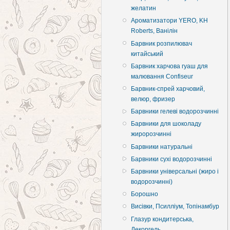
желатин
Ароматизатори YERO, KH
Roberts, Ванілін
Барвник розпилювач
китайський
Барвник харчова гуаш для
малювання Confiseur
Барвник-спрей харчовий,
велюр, фризер
Барвники гелеві водорозчинні
Барвники для шоколаду
жиророзчинні
Барвники натуральні
Барвники сухі водорозчинні
Барвники універсальні (жиро і
водорозчинні)
Борошно
Висівки, Псилліум, Топінамбур
Глазур кондитерська,
Декоргель