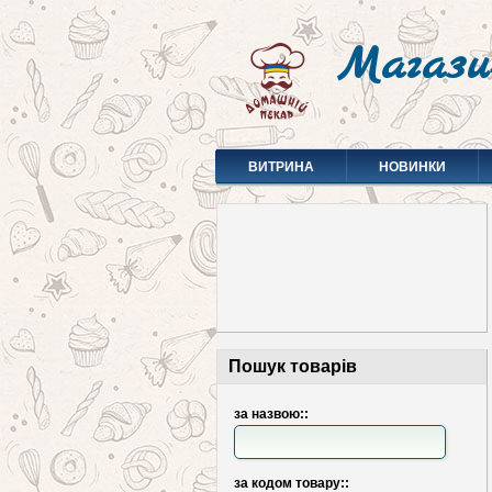
Магази
ВИТРИНА
НОВИНКИ
Пошук товарів
за назвою::
за кодом товару::