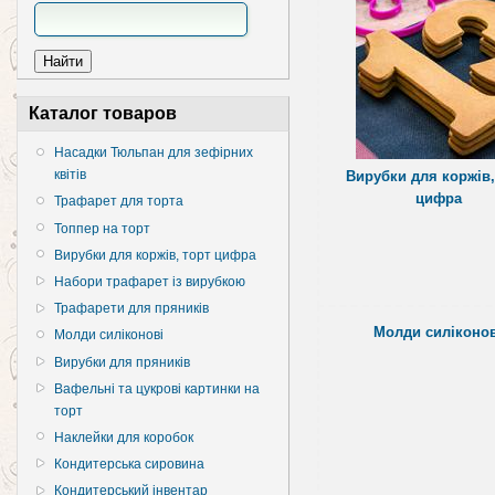
Каталог товаров
Насадки Тюльпан для зефірних
квітів
Вирубки для коржів,
цифра
Трафарет для торта
Топпер на торт
Вирубки для коржів, торт цифра
Набори трафарет із вирубкою
Трафарети для пряників
Молди силіконов
Молди силіконові
Вирубки для пряників
Вафельні та цукрові картинки на
торт
Наклейки для коробок
Кондитерська сировина
Кондитерський інвентар