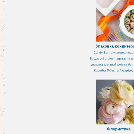
Упаковка кондитер
Candy Bar та упаковка плас
Бордюрні стрічки, ацетатна пл
упаковка для трайфлів та бен
Коробка Тубус та Акваріум
,
Флористика