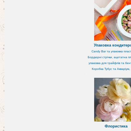
Упаковка кондитер
Candy Bar та упаковка плас
Бордюрні стрічки, ацетатна пл
упаковка для трайфлів та бен
Коробка Тубус та Акваріум
,
Флористика