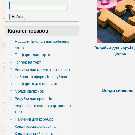
Каталог товаров
Насадки Тюльпан для зефірних
квітів
Вирубки для коржів,
цифра
Трафарет для торта
Топпер на торт
Вирубки для коржів, торт цифра
Набори трафарет із вирубкою
Трафарети для пряників
Молди силіконов
Молди силіконові
Вирубки для пряників
Вафельні та цукрові картинки на
торт
Наклейки для коробок
Кондитерська сировина
Кондитерський інвентар