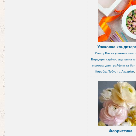
Упаковка кондитер
Candy Bar та упаковка плас
Бордюрні стрічки, ацетатна пл
упаковка для трайфлів та бен
Коробка Тубус та Акваріум
,
Флористика