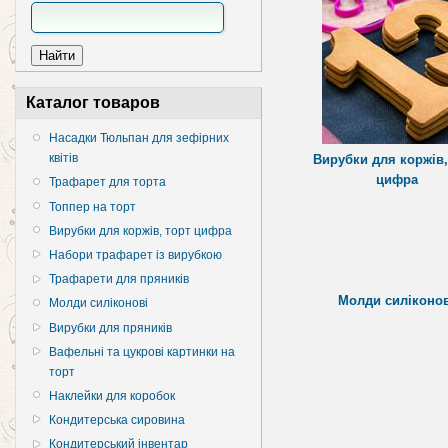
Каталог товаров
Насадки Тюльпан для зефірних
квітів
Вирубки для коржів,
цифра
Трафарет для торта
Топпер на торт
Вирубки для коржів, торт цифра
Набори трафарет із вирубкою
Трафарети для пряників
Молди силіконов
Молди силіконові
Вирубки для пряників
Вафельні та цукрові картинки на
торт
Наклейки для коробок
Кондитерська сировина
Кондитерський інвентар