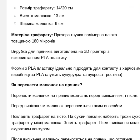
Розмір трафарету: 14*20 см
Висота малюнка: 13 см
Ширина малюнка: 9 см
Матеріал трафарету:
Прозора гнучка полімерна плівка
товщиною 180 мікронів
Вирубка для пряників виготовлена на 3D принтері з
використанням PLA пластику.
Форми з PLA пластику ідеально підходять для контакту з харчови
виробництва PLA служить кукурудза та цукрова тростина)
Як перенести малюнок на пряник?
Перенести малюнок на пряник можна як перед випіканням, і після.
Перед випіканням малюнок переноситься таким способом:
Покладіть трафарет на тісто. На сухий пензлик наберіть трохи сух
трафарет у місці малюнка. Зніміть трафарет. Після випікання мал
акуратним контуром.
Після випікання малюнок переноситься на пряник, що остигнув.