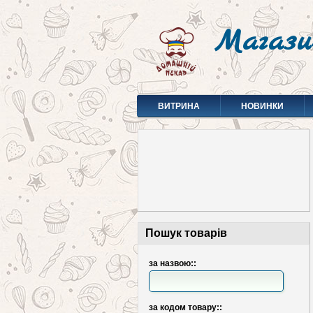
Магази
ВИТРИНА
НОВИНКИ
Пошук товарів
за назвою::
за кодом товару::