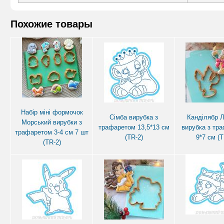
Похожие товары
Набір міні формочок
Сімба вирубка з
Канділябр 
Морський вирубки з
трафаретом 13,5*13 см
вирубка з тр
трафаретом 3-4 см 7 шт
(TR-2)
9*7 см (T
(TR-2)