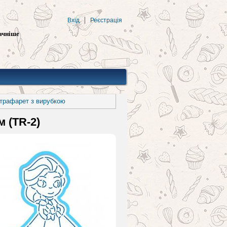
Вхід
Реєстрація
ачніше
 трафарет з вирубкою
м (TR-2)