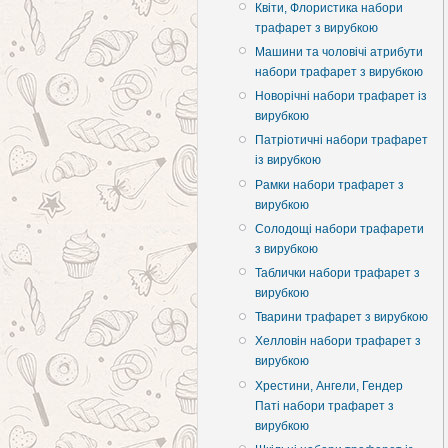
Квіти, Флористика набори
трафарет з вирубкою
Машини та чоловічі атрибути
набори трафарет з вирубкою
Новорічні набори трафарет із
вирубкою
Патріотичні набори трафарет
із вирубкою
Рамки набори трафарет з
вирубкою
Солодощі набори трафарети
з вирубкою
Таблички набори трафарет з
вирубкою
Тварини трафарет з вирубкою
Хелловін набори трафарет з
вирубкою
Хрестини, Ангели, Гендер
Паті набори трафарет з
вирубкою