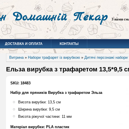
н Домашній Пекар
З нами см
ДОСТАВКА И ОПЛАТА
КОНТАКТЫ
Витрина
»
Набори трафарет із вирубкою
»
Дитячі персонажі набори
Ельза вирубка з трафаретом 13,5*9,5 с
SKU: 18483
Набір для пряників Вирубка з трафаретом Эльза
Висота вирубки: 13,5 см
Ширина вирубки: 9,5 см
Висота ріжучої частини: 11 мм
Матеріал вирубки: PLA пластик