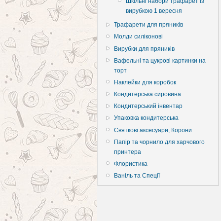
Шкільні набори трафарет із
вирубкою 1 вересня
Трафарети для пряників
Молди силіконові
Вирубки для пряників
Вафельні та цукрові картинки на
торт
Наклейки для коробок
Кондитерська сировина
Кондитерський інвентар
Упаковка кондитерська
Святкові аксесуари, Корони
Папір та чорнило для харчового
принтера
Флористика
Ваніль та Спеції