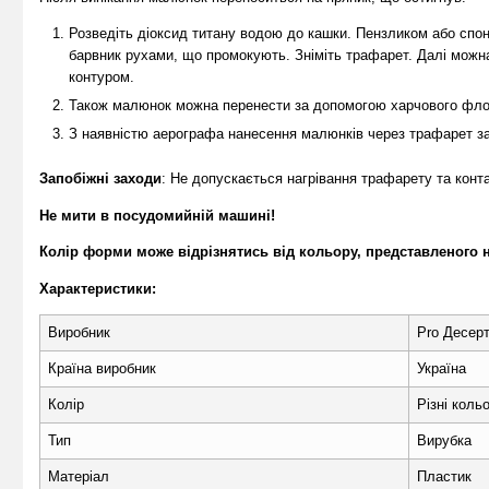
Розведіть діоксид титану водою до кашки. Пензликом або спо
барвник рухами, що промокують. Зніміть трафарет. Далі можн
контуром.
Також малюнок можна перенести за допомогою харчового фл
З наявністю аерографа нанесення малюнків через трафарет за
Запобіжні заходи
: Не допускається нагрівання трафарету та конт
Не мити в посудомийній машині!
Колір форми може відрізнятись від кольору, представленого 
Характеристики:
Виробник
Pro Десер
Країна виробник
Україна
Колір
Різні коль
Тип
Вирубка
Матеріал
Пластик