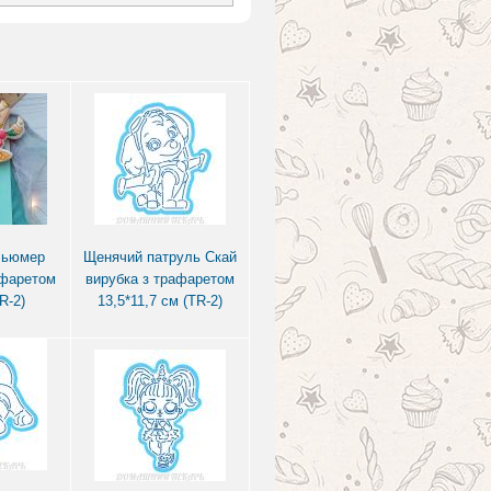
Льюмер
Щенячий патруль Скай
афаретом
вирубка з трафаретом
R-2)
13,5*11,7 см (TR-2)