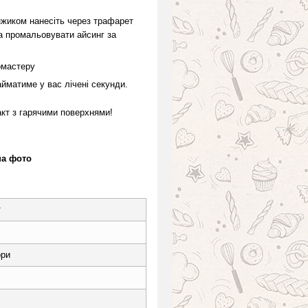
нжиком нанесіть через трафарет
а промальовувати айсинг за
омастеру
йматиме у вас лічені секунди.
акт з гарячими поверхнями!
на фото
т
ори