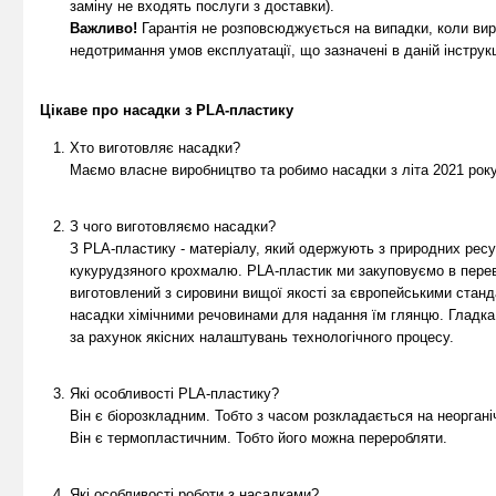
заміну не входять послуги з доставки).
Важливо!
Гарантія не розповсюджується на випадки, коли ви
недотримання умов експлуатації, що зазначені в даній інструкц
Цікаве про насадки з PLA-пластику
Хто виготовляє насадки?
Маємо власне виробництво та робимо насадки з літа 2021 року
З чого виготовляємо насадки?
З PLA-пластику - матеріалу, який одержують з природних ресу
кукурудзяного крохмалю. PLA-пластик ми закуповуємо в перев
виготовлений з сировини вищої якості за європейськими стан
насадки хімічними речовинами для надання їм глянцю. Гладк
за рахунок якісних налаштувань технологічного процесу.
Які особливості PLA-пластику?
Він є біорозкладним. Тобто з часом розкладається на неорганіч
Він є термопластичним. Тобто його можна переробляти.
Які особливості роботи з насадками?