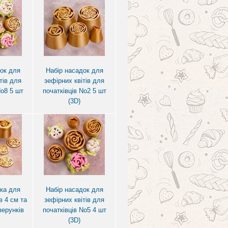
ок для
Набір насадок для
тів для
зефірних квітів для
No8 5 шт
початківців No2 5 шт
(3D)
ка для
Набір насадок для
в 4 см та
зефірних квітів для
зерунків
початківців No5 4 шт
(3D)