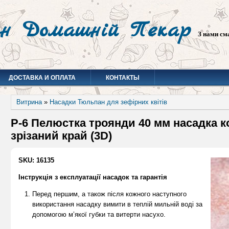
н Домашній Пекар
З нами см
ДОСТАВКА И ОПЛАТА
КОНТАКТЫ
Витрина
»
Насадки Тюльпан для зефірних квітів
P-6 Пелюстка троянди 40 мм насадка 
зрізаний край (3D)
SKU: 16135
Інструкція з експлуатації насадок та гарантія
Перед першим, а також після кожного наступного
використання насадку вимити в теплій мильній воді за
допомогою м’якої губки та витерти насухо.