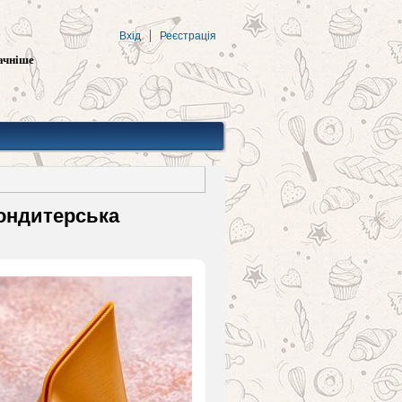
Вхід
Реєстрація
ачніше
кондитерська