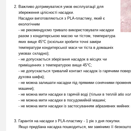
Важливо дотримуватися умов експлуатації для
збереження цілісності насадки.
Насадки виготовляються з PLA-пластику, який є
екологічним
- не рекомендуємо тривало використовувати насадки
разом з кондитерською масою чи тістом, температура
яких вище 45°С (оскільки зробити точні заміри
температури кондитерської маси чи тіста в домашніх
умовах складно);
- не допускається зберігання насадок в місцях чи
приміщеннях з температурою вище 45°С;
- не допускається тривалий контакт насадок із гарячими повер
духова шафа);
- не можна залишати насадки під прямими сонячними променями 
машини);
- не можна мити насадки в гарячій воді (тільки в теплій або хол
- не можна мити насадки в посудомийній машині;
- не можна мити насадки із застосуванням абразивних мийних з
Гарантія на насадки з PLA-пластику - 1 рік з дня покупки.
Якщо придбана насадка пошкодиться, ми замінимо її безкошто