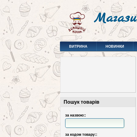
Магази
ВИТРИНА
НОВИНКИ
Пошук товарів
за назвою::
за кодом товару::