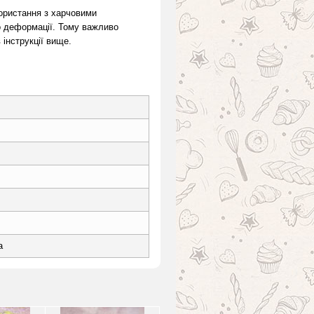
ористання з харчовими
о деформації. Тому важливо
в інструкції вище.
а