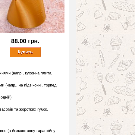
88.00 грн.
хнями (напр., кухонна плита,
(напр., на підвіконні, торпеді
одній);
асобів та жорстких губок.
вно (в безкоштовну гарантійну