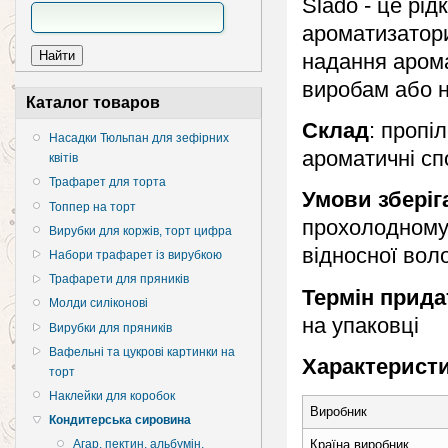
Slado - це рід
ароматизатори
надання аром
виробам або 
Каталог товаров
Склад
: пропіл
Насадки Тюльпан для зефірних
ароматичні сп
квітів
Трафарет для торта
Умови зберіг
Топпер на торт
прохолодному 
Вирубки для коржів, торт цифра
відносної вол
Набори трафарет із вирубкою
Трафарети для пряників
Термін прида
Молди силіконові
на упаковці
Вирубки для пряників
Вафельні та цукрові картинки на
Характеристи
торт
Наклейки для коробок
Виробник
Кондитерська сировина
Країна виробник
Агар, пектин, альбумін,