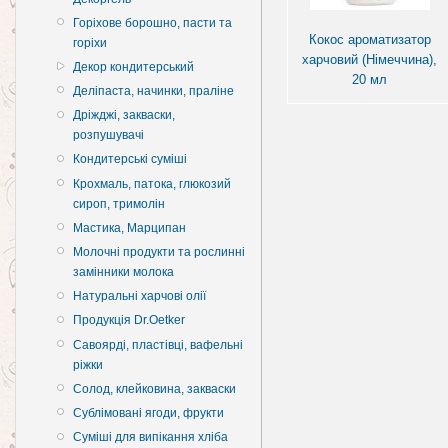
Горіхове борошно, пасти та
Кокос ароматизатор
горіхи
харчовий (Німеччина),
Декор кондитерський
20 мл
Деліпаста, начинки, праліне
Дріжджі, закваски,
розпушувачі
Кондитерські суміші
Крохмаль, патока, глюкозий
сироп, тримолін
Мастика, Марципан
Молочні продукти та рослинні
замінники молока
Натуральні харчові олії
Продукція Dr.Oetker
Савоярді, пластівці, вафельні
ріжки
Солод, клейковина, закваски
Сублімовані ягоди, фрукти
Суміші для випікання хліба