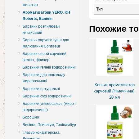
желатин
Тип
Ароматизатори YERO, KH
Roberts, Ванілін
Похожие т
Барвник розпилювач
китайський
Барвник харчова гуаш для
малювання Confiseur
Барвник-спрей харчовий,
велюр, фризер
Барвники гелеві водорозчинні
Барвники для шоколаду
жиророзчинні
Коньяк ароматизатор
Барвники натуральні
харчовий (Німеччина),
Барвники сухі водорозчинні
20 мл
Барвники універсальні (жиро і
водорозчинні)
Борошно
Висівки, Псилліум, Топінамбур
Глазур кондитерська,
Декоргель