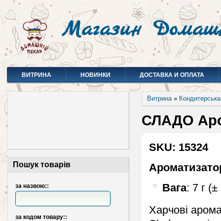
Магазин Домаш
ВИТРИНА
НОВИНКИ
ДОСТАВКА И ОПЛАТА
Витрина
»
Кондитерська
СЛАДО Аро
SKU: 15324
Пошук товарів
Ароматизато
Вага
: 7 г (
за назвою::
Харчові арома
за кодом товару::