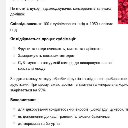
Не містить цукру, підсолоджувачів, консервантів та інших
домішок
Співвідношення
: 100 г сублімованих ягід = 1050 г свіжих
ягід
Як відбувається процес сублімації:
Фрукти та ягоди очищають, миють та нарізають
Заморожують шоковим методом
Сублімують в вакуумній камері, де випаровуються всі
кристали льоду
Завдяки такому методу обробки фруктів та ягід з них прибираєтьс
хрусткими. При цьому, смак, аромат, вітамінна та мінеральна корис
зберігається на 95%
Використання
:
для декорування кондитерських виробів (шоколаду, цукерок, ті
як доповнення до каш, граноли, злакових батончиків
до морозива та йогуртів