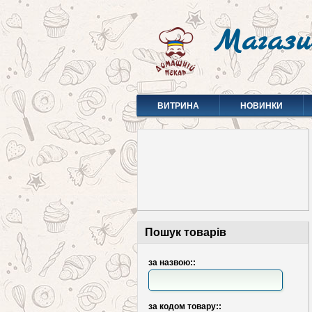
Магази
ВИТРИНА
НОВИНКИ
Пошук товарів
за назвою::
за кодом товару::