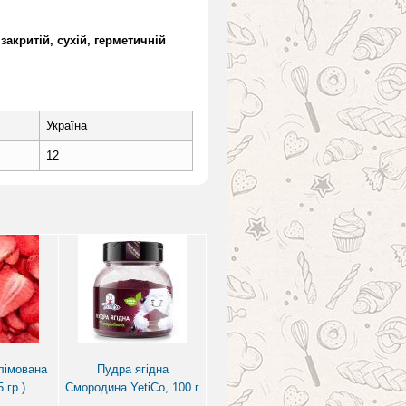
акритій, сухій, герметичній
Україна
12
лімована
Пудра ягідна
 гр.)
Смородина YetiCo, 100 г