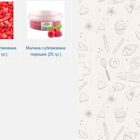
лімована
Малина сублімована
гр.)
порошок (25 гр.)