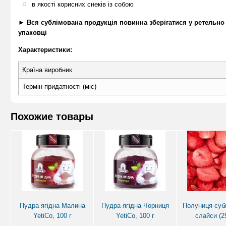
в якості корисних снеків із собою
►
Вся сублімована продукція повинна зберігатися у ретельно з
упаковці
Характеристики:
Країна виробник
Термін придатності (міс)
Похожие товары
Пудра ягідна Малина
Пудра ягідна Чорниця
Полуниця суб
YetiCo, 100 г
YetiCo, 100 г
слайси (25