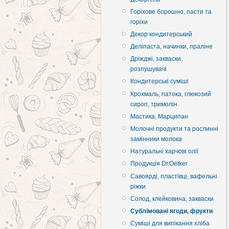
Горіхове борошно, пасти та
горіхи
Декор кондитерський
Деліпаста, начинки, праліне
Дріжджі, закваски,
розпушувачі
Кондитерські суміші
Крохмаль, патока, глюкозий
сироп, тримолін
Мастика, Марципан
Молочні продукти та рослинні
замінники молока
Натуральні харчові олії
Продукція Dr.Oetker
Савоярді, пластівці, вафельні
ріжки
Солод, клейковина, закваски
Сублімовані ягоди, фрукти
Суміші для випікання хліба