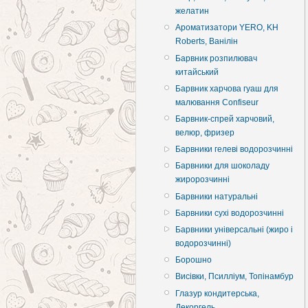
желатин
Ароматизатори YERO, KH
Roberts, Ванілін
Барвник розпилювач
китайський
Барвник харчова гуаш для
малювання Confiseur
Барвник-спрей харчовий,
велюр, фризер
Барвники гелеві водорозчинні
Барвники для шоколаду
жиророзчинні
Барвники натуральні
Барвники сухі водорозчинні
Барвники універсальні (жиро і
водорозчинні)
Борошно
Висівки, Псилліум, Топінамбур
Глазур кондитерська,
Декоргель