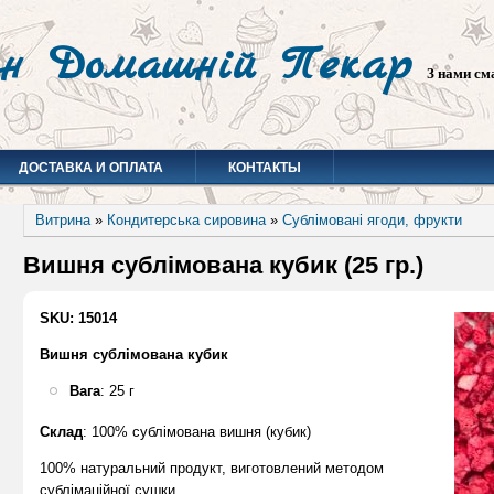
н Домашній Пекар
З нами см
ДОСТАВКА И ОПЛАТА
КОНТАКТЫ
Витрина
»
Кондитерська сировина
»
Сублімовані ягоди, фрукти
Вишня сублімована кубик (25 гр.)
SKU: 15014
Вишня сублімована кубик
Вага
: 25 г
Склад
: 100% сублімована вишня (кубик)
100% натуральний продукт, виготовлений методом
сублімаційної сушки.