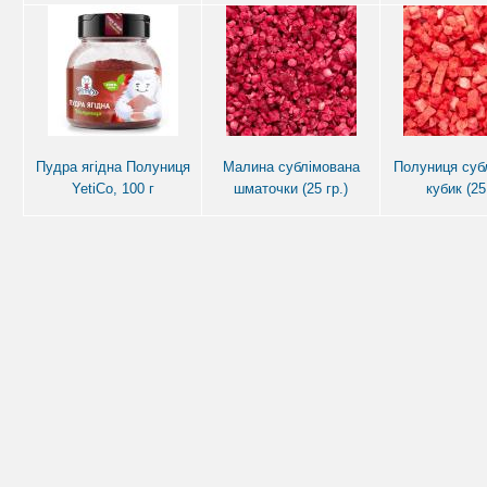
Пудра ягідна Полуниця
Малина сублімована
Полуниця суб
YetiCo, 100 г
шматочки (25 гр.)
кубик (25 