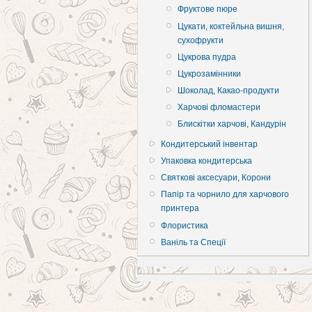
Фруктове пюре
Цукати, коктейльна вишня,
сухофрукти
Цукрова пудра
Цукрозамінники
Шоколад, Какао-продукти
Харчові фломастери
Блискітки харчові, Кандурін
Кондитерський інвентар
Упаковка кондитерська
Святкові аксесуари, Корони
Папір та чорнило для харчового
принтера
Флористика
Ваніль та Спеції