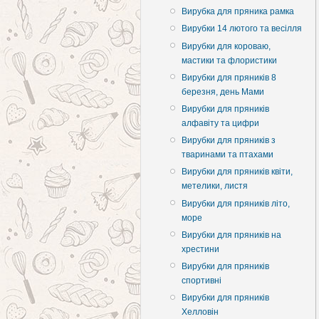
Вирубка для пряника рамка
Вирубки 14 лютого та весілля
Вирубки для короваю,
мастики та флористики
Вирубки для пряників 8
березня, день Мами
Вирубки для пряників
алфавіту та цифри
Вирубки для пряників з
тваринами та птахами
Вирубки для пряників квіти,
метелики, листя
Вирубки для пряників літо,
море
Вирубки для пряників на
хрестини
Вирубки для пряників
спортивні
Вирубки для пряників
Хелловін