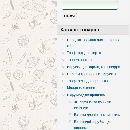
Каталог товаров
Насадки Тюльпан для зефірних
квітів
Трафарет для торта
Топпер на торт
Вирубки для коржів, торт цифра
Набори трафарет із вирубкою
Трафарети для пряників
Молди силіконові
Вирубки для пряників
3D вирубки за вашими
ескізами
Валики для тіста та мастики
Великодні вирубки для
пряників