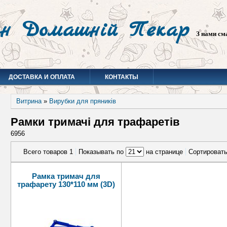
н Домашній Пекар
З нами см
ДОСТАВКА И ОПЛАТА
КОНТАКТЫ
Витрина
»
Вирубки для пряників
Рамки тримачі для трафаретів
6956
Всего товаров 1
Показывать по
на странице
Сортироват
Рамка тримач для
трафарету 130*110 мм (3D)