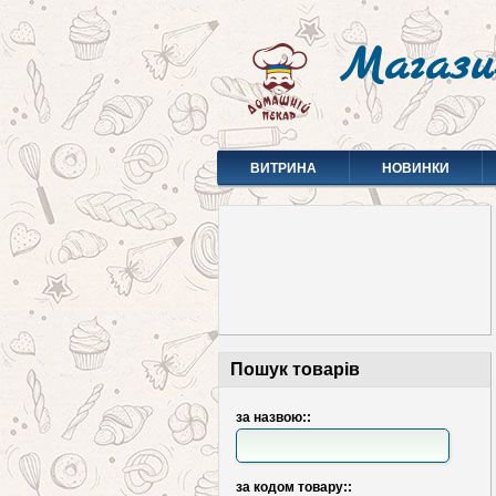
Магази
ВИТРИНА
НОВИНКИ
Пошук товарів
за назвою::
за кодом товару::