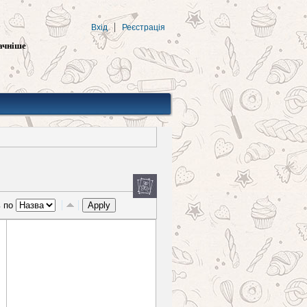
Вхід
Реєстрація
ачніше
ь по